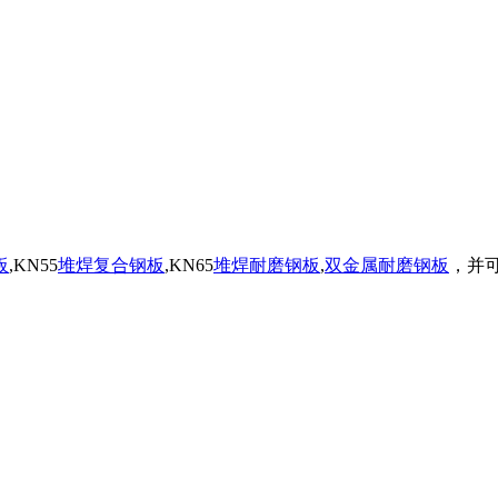
板
,KN55
堆焊复合钢板
,KN65
堆焊耐磨钢板
,
双金属耐磨钢板
，并